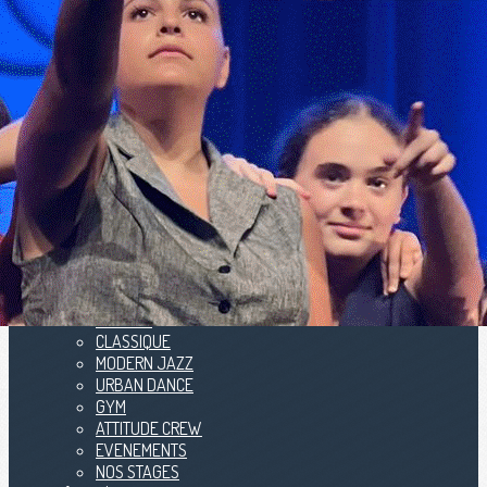
Menu
<
>
Galeries photo
Vidéos
Ajoutez un logo, un bouton, des réseaux sociaux
Cliquez pour éditer
ECOLE
▴
▾
ACCEUIL
CLASSIQUE
MODERN JAZZ
URBAN DANCE
GYM
ATTITUDE CREW
EVENEMENTS
NOS STAGES