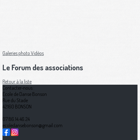
Galeries photo
Vidéos
Le Forum des associations
Retour à la liste
Contacter-nous :
Ecole de Danse Bonson
Rue du Stade
42160 BONSON
07.86.14.46.24
ecoledansebonson@gmail.com