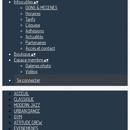
Infos utiles
▴
▾
DONS & MECENES
Horaires
Tarifs
L'équipe
Adhésions
Actualités
Partenaires
Accès et contact
Boutique
▴
▾
Espace membre
▴
▾
Galeries photo
Vidéos
Se connecter
ACCEUIL
CLASSIQUE
MODERN JAZZ
URBAN DANCE
GYM
ATTITUDE CREW
EVENEMENTS