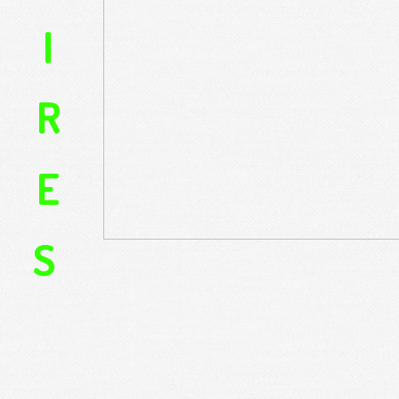
I
R
E
S