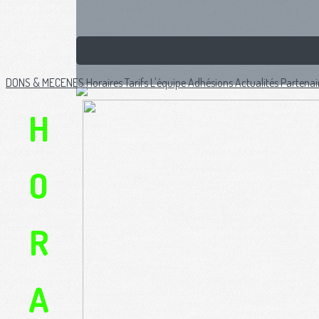
DONS & MECENES
Horaires
Tarifs
L'équipe
Adhésions
Actualités
Partenai
H
O
R
A