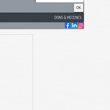
OK
DONS & MECENES